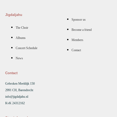
Jigdaljahu
Sponsor us
The Choir
Become a friend
Albums
Members
Concert Schedule
Contact
News
Contact
Gebroken Meeldijk 150
2991 CH, Barendrecht
info@jigdaljahu.nl
KvK 24312162