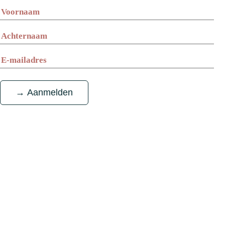
10
21
oktober
november
Locatie:
Locatie:
Grote Kerk Alkmaar
Grote Kerk Apeldoorn