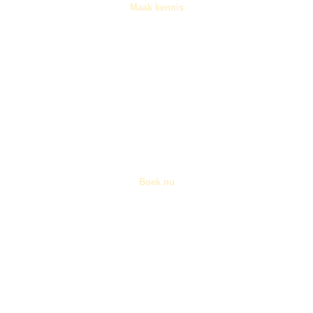
Maak kennis
Koor & Musici
→
Boek nu
Concertagenda
→