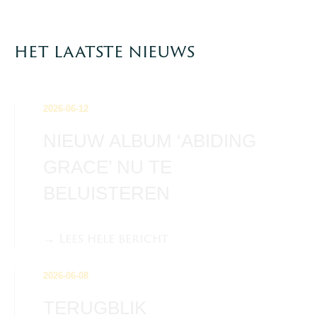
het laatste nieuws
2026-06-12
NIEUW ALBUM ‘ABIDING
GRACE’ NU TE
BELUISTEREN
→ Lees hele bericht
2026-06-08
TERUGBLIK