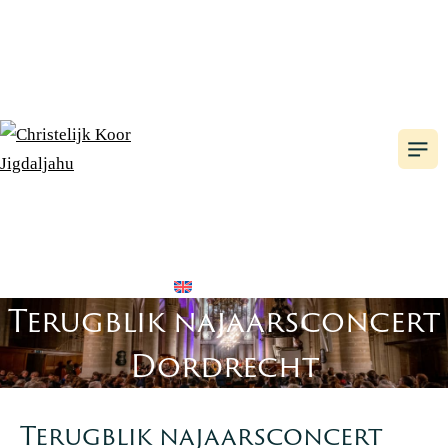
HET KOOR
ALBUMS
CONCERTAGENDA
NIEUWS
SPONSOREN
VRIEND WORDEN
LEDEN
WINKELWAGEN
CONTACT
Terugblik najaarsconcert
Dordrecht
Terugblik najaarsconcert