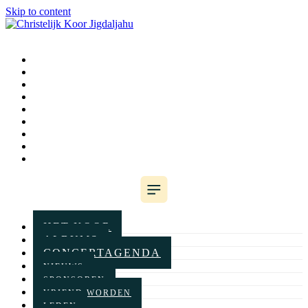
Skip to content
HET KOOR
ALBUMS
CONCERTAGENDA
NIEUWS
SPONSOREN
VRIEND WORDEN
LEDEN
WINKELWAGEN
CONTACT
HET KOOR
ALBUMS
CONCERTAGENDA
NIEUWS
SPONSOREN
VRIEND WORDEN
LEDEN