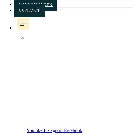
WINKELWAGEN
CONTACT
Het koor
Albums
Concertagenda
Nieuws
Sponsoren
Vriend worden
Leden
Winkelwagen
Contact
Youtube
Instagram
Facebook