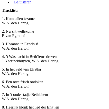
Beluisteren
Tracklist:
1. Komt allen tezamen
W.A. den Hertog
2. Nu zijt wellekome
P. van Egmond
3. Hosanna in Excelsis!
W.A. den Hertog
4. ’t Was nacht in Beth’lems dreven
J. Yserinckhuysen, W.A. den Hertog
5. In het veld van Efratha
W.A. den Hertog
6. Een roze frisch ontloken
W.A. den Hertog
7. In ’t oude stadje Bethlehem
W.A. den Hertog
8. Heerlijk klonk het lied der Eng’len