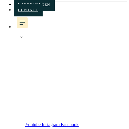
WINKELWAGEN
CONTACT
Het koor
Albums
Concertagenda
Nieuws
Sponsoren
Vriend worden
Leden
Winkelwagen
Contact
Youtube
Instagram
Facebook