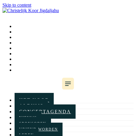
Skip to content
HET KOOR
ALBUMS
CONCERTAGENDA
NIEUWS
SPONSOREN
VRIEND WORDEN
LEDEN
WINKELWAGEN
CONTACT
HET KOOR
ALBUMS
CONCERTAGENDA
NIEUWS
SPONSOREN
VRIEND WORDEN
LEDEN