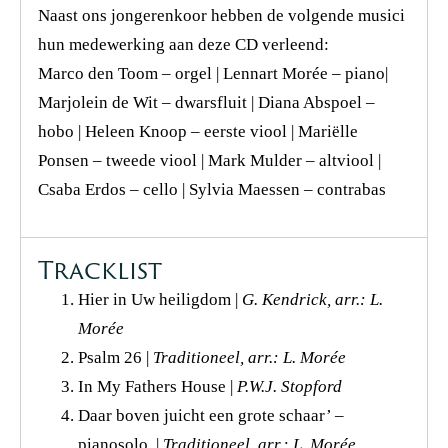
Naast ons jongerenkoor hebben de volgende musici
hun medewerking aan deze CD verleend:
Marco den Toom – orgel | Lennart Morée – piano|
Marjolein de Wit – dwarsfluit | Diana Abspoel –
hobo | Heleen Knoop – eerste viool | Mariëlle
Ponsen – tweede viool | Mark Mulder – altviool |
Csaba Erdos – cello | Sylvia Maessen – contrabas
Tracklist
Hier in Uw heiligdom |
G. Kendrick, arr.: L.
Morée
Psalm 26 |
Traditioneel, arr.: L. Morée
In My Fathers House |
P.W.J. Stopford
Daar boven juicht een grote schaar’ –
pianosolo |
Traditioneel,
arr.: L. Morée