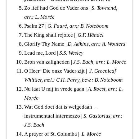
Zo lief had God de Vader ons |
S. Townend,
arr.: L. Morée
Psalm 27 |
G. Fauré, arr.: B. Noteboom
The King shall rejoice |
G.F. Händel
Glorify Thy Name |
D. Adkins, arr.: A. Wouters
Lead me, Lord |
S.S. Wesley
Bron van zaligheden |
J.S. Bach, arr.: L. Morée
O Heer’ Die onze Vader zijt |
J. Greenleaf
Whittier, mel.: C.H. Parry, bew.: B. Noteboom
Nu laat U mij in vrede gaan |
A. Roest, arr.: L.
Morée
Wat God doet dat is welgedaan –
instrumentaal intermezzo |
S. Gastorius, arr.:
J.S. Bach
A prayer of St. Columba |
L. Morée