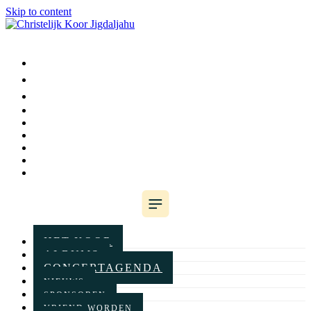
Skip to content
HET KOOR
ALBUMS
CONCERTAGENDA
NIEUWS
SPONSOREN
VRIEND WORDEN
LEDEN
WINKELWAGEN
CONTACT
HET KOOR
ALBUMS
CONCERTAGENDA
NIEUWS
SPONSOREN
VRIEND WORDEN