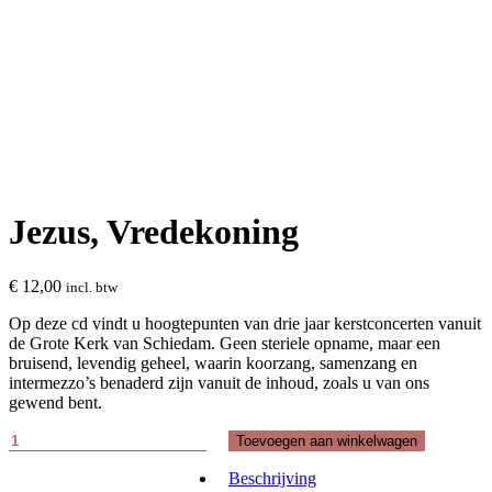
Jezus, Vredekoning
€
12,00
incl. btw
Op deze cd vindt u hoogtepunten van drie jaar kerstconcerten vanuit
de Grote Kerk van Schiedam. Geen steriele opname, maar een
bruisend, levendig geheel, waarin koorzang, samenzang en
intermezzo’s benaderd zijn vanuit de inhoud, zoals u van ons
gewend bent.
Jezus,
Toevoegen aan winkelwagen
Vredekoning
aantal
Beschrijving