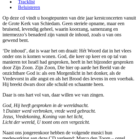
Tracklist
Beluisteren
Op deze cd vindt u hoogtepunten van drie jaar kerstconcerten vanuit
de Grote Kerk van Schiedam. Geen steriele opname, maar een
bruisend, levendig geheel, waarin koorzang, samenzang en
intermezzo’s benaderd zijn vanuit de inhoud, zoals u van ons
gewend bent.
‘De inhoud’, dat is waar het om draait: Hét Woord dat in het vlees
onder ons is komen wonen. God, die keer op keer en op tal van
manieren tot Israël had gesproken, heeft in het bijzonder gesproken
door Zijn Zoon. Zijn Zoon, Die hier op aarde het Beeld van de
onzichtbare God is: als een Morgenlicht in het donker, als de
Vredevorst in alle angst en als het Brood des levens in een voerbak.
Hij breekt dwars door alle schuld en schaamte heen.
Daar is ons hart vol van, daar willen we van zingen.
God, Hij heeft gesproken in de wereldnacht.
’t Duister werd verbroken, vrede werd gebracht.
Jezus, Vredekoning, Koning van het licht,
Licht der wereld, U toont ons een vergezicht.
Naast ons jongerenkoor hebben de volgende musici hun
medewerking aan deze CD verleend: Marco den Toom – orgel,