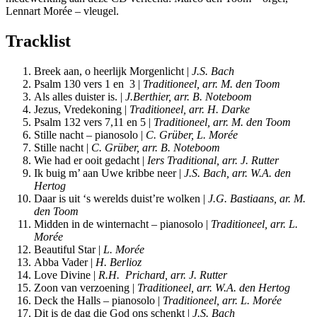
Lennart Morée – vleugel.
Tracklist
Breek aan, o heerlijk Morgenlicht |
J.S. Bach
Psalm 130 vers 1 en 3 |
Traditioneel, arr. M. den Toom
Als alles duister is. |
J.Berthier, arr
. B. Noteboom
Jezus, Vredekoning |
Traditioneel, arr. H. Darke
Psalm 132 vers 7,11 en 5 |
Traditioneel, arr. M. den Toom
Stille nacht – pianosolo |
C. Grüber, L. Morée
Stille nacht |
C. Grüber, arr. B. Noteboom
Wie had er ooit gedacht |
Iers Traditional, arr. J. Rutter
Ik buig m’ aan Uwe kribbe neer |
J.S. Bach, arr. W.A. den
Hertog
Daar is uit ‘s werelds duist’re wolken |
J.G. Bastiaans, ar. M.
den Toom
Midden in de winternacht – pianosolo |
Traditioneel, arr. L.
Morée
Beautiful Star |
L. Morée
Abba Vader |
H. Berlioz
Love Divine |
R.H. Prichard, arr. J. Rutter
Zoon van verzoening |
Traditioneel, arr. W.A. den Hertog
Deck the Halls – pianosolo |
Traditioneel, arr. L. Morée
Dit is de dag die God ons schenkt |
J.S. Bach